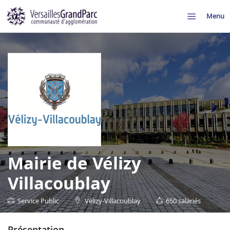
Menu
Mairie de Vélizy
Villacoublay
Service Public
Vélizy-Villacoublay
650 salariés
présentation